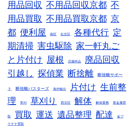
用品回収
不用品回収京都
不
用品買取
不用品買取京都
京
都
便利屋
各種代行
定
南区
右京区
期清掃
害虫駆除
家一軒丸ご
廃品回収
と片付け
屋根
店舗持込
断捨離
引越し
探偵業
断捨離サポー
片付け
生前整
ト
断捨離バスターズ
海外輸出
理
草刈り
解体
草刈
西京区
解体業務
貴金属買
買取
運送
遺品整理
配達
取
金プ
ラチナ買取