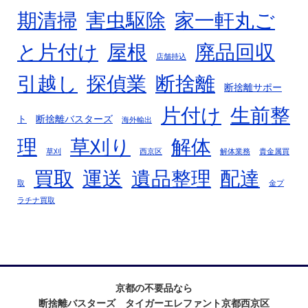
期清掃
害虫駆除
家一軒丸ご
廃品回収
と片付け
屋根
店舗持込
断捨離
引越し
探偵業
断捨離サポー
片付け
生前整
ト
断捨離バスターズ
海外輸出
理
草刈り
解体
草刈
西京区
解体業務
貴金属買
買取
運送
遺品整理
配達
取
金プ
ラチナ買取
京都の不要品なら
断捨離バスターズ タイガーエレファント京都西京区