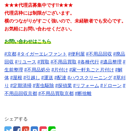
★★★代理店募集中です!!★★★
代理店枠には制限がございます。
横のつながりがすごく強いので、未経験者でも安心です。
お気軽にお問い合わせください。
お問い合わせはこちら
#京都
#タイガーエレファント
#便利屋
#不用品回収
#廃品
回収
#リユース
#買取
#不用品買取
#各種代行
#遺品整理
#
生前整理
#不用品処分
#片付け
#家一軒丸ごと片付け
#解
体
#屋根
#引越し
#運送
#配達
#ハウスクリーニング
#草刈
り
#定期清掃
#害虫駆除
#探偵業
#リフォーム
#ドローン
#
不用品回収京都
#不用品買取京都
#断捨離
シェアする