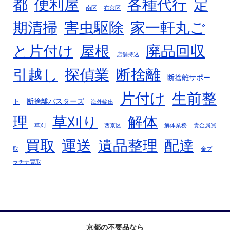
都
便利屋
各種代行
定
南区
右京区
期清掃
害虫駆除
家一軒丸ご
廃品回収
と片付け
屋根
店舗持込
断捨離
引越し
探偵業
断捨離サポー
片付け
生前整
ト
断捨離バスターズ
海外輸出
理
草刈り
解体
草刈
西京区
解体業務
貴金属買
買取
運送
遺品整理
配達
取
金プ
ラチナ買取
京都の不要品なら