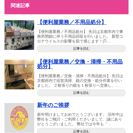
関連記事
【便利屋業務／不用品処分】
【便利屋業務／不用品処分】 先日は京都市内で事
務所閉鎖に伴う不用品回収を行いました。 新型コ
ロナウイルスの影響を肌で感じます！(T-...
記事を読む
【便利屋業務／交換・清掃・不用品
処分】
【便利屋業務／交換・清掃・不用品処分】 先日は
京都府内で浴室清掃、鏡の交換・処分作業を行い
ました。 ２枚張りの鏡を１枚張りへ交換し、...
記事を読む
新年のご挨拶
新年明けましておめでとうございます。 旧年中は
弊社をご検討・ご利用くださいまして、誠にあり
がとうございました。 弊社では今年も「...
記事を読む