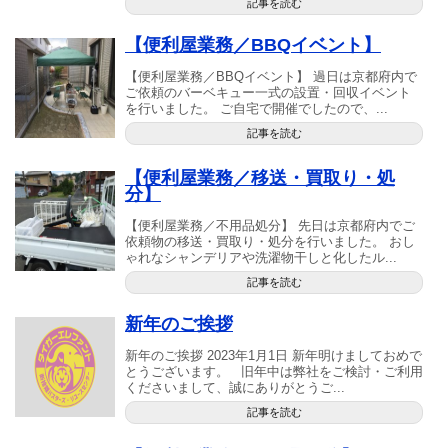
記事を読む
【便利屋業務／BBQイベント】
【便利屋業務／BBQイベント】 過日は京都府内で
ご依頼のバーベキュー一式の設置・回収イベント
を行いました。 ご自宅で開催でしたので、...
記事を読む
【便利屋業務／移送・買取り・処
分】
【便利屋業務／不用品処分】 先日は京都府内でご
依頼物の移送・買取り・処分を行いました。 おし
ゃれなシャンデリアや洗濯物干しと化したル...
記事を読む
新年のご挨拶
新年のご挨拶 2023年1月1日 新年明けましておめで
とうございます。 旧年中は弊社をご検討・ご利用
くださいまして、誠にありがとうご...
記事を読む