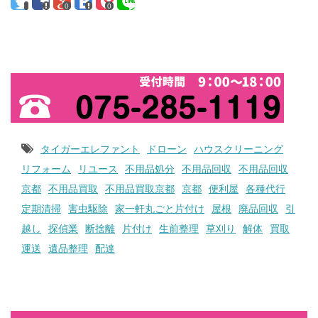
0
0
お問い合わせ
タイガーエレファント
ドローン
ハウスクリーニング
リフォーム
リユース
不用品処分
不用品回収
不用品回収
京都
不用品買取
不用品買取京都
京都
便利屋
各種代行
定期清掃
害虫駆除
家一軒丸ごと片付け
屋根
廃品回収
引
越し
探偵業
断捨離
片付け
生前整理
草刈り
解体
買取
運送
遺品整理
配達