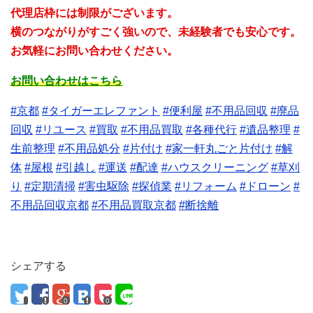
代理店枠には制限がございます。
横のつながりがすごく強いので、未経験者でも安心です。
お気軽にお問い合わせください。
お問い合わせはこちら
#京都
#タイガーエレファント
#便利屋
#不用品回収
#廃品
回収
#リユース
#買取
#不用品買取
#各種代行
#遺品整理
#
生前整理
#不用品処分
#片付け
#家一軒丸ごと片付け
#解
体
#屋根
#引越し
#運送
#配達
#ハウスクリーニング
#草刈
り
#定期清掃
#害虫駆除
#探偵業
#リフォーム
#ドローン
#
不用品回収京都
#不用品買取京都
#断捨離
シェアする
0
0