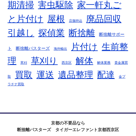
期清掃
害虫駆除
家一軒丸ご
廃品回収
と片付け
屋根
店舗持込
断捨離
引越し
探偵業
断捨離サポー
片付け
生前整
ト
断捨離バスターズ
海外輸出
理
草刈り
解体
草刈
西京区
解体業務
貴金属買
買取
運送
遺品整理
配達
取
金プ
ラチナ買取
京都の不要品なら
断捨離バスターズ タイガーエレファント京都西京区