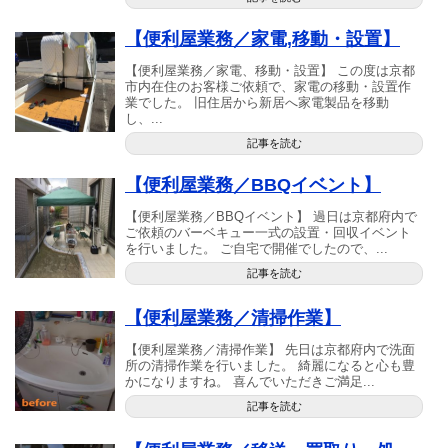
【便利屋業務／家電,移動・設置】
【便利屋業務／家電、移動・設置】 この度は京都
市内在住のお客様ご依頼で、家電の移動・設置作
業でした。 旧住居から新居へ家電製品を移動
し、...
記事を読む
【便利屋業務／BBQイベント】
【便利屋業務／BBQイベント】 過日は京都府内で
ご依頼のバーベキュー一式の設置・回収イベント
を行いました。 ご自宅で開催でしたので、...
記事を読む
【便利屋業務／清掃作業】
【便利屋業務／清掃作業】 先日は京都府内で洗面
所の清掃作業を行いました。 綺麗になると心も豊
かになりますね。 喜んでいただきご満足...
記事を読む