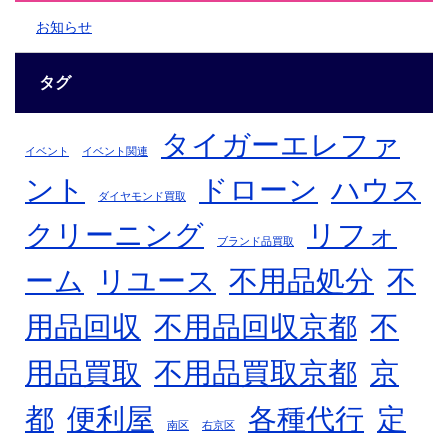
お知らせ
タグ
タイガーエレファ
イベント
イベント関連
ント
ドローン
ハウス
ダイヤモンド買取
クリーニング
リフォ
ブランド品買取
不
ーム
リユース
不用品処分
用品回収
不用品回収京都
不
用品買取
不用品買取京都
京
都
便利屋
各種代行
定
南区
右京区