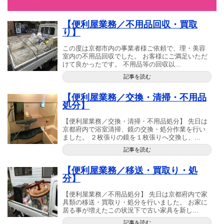
【便利屋業務／不用品回収・買取
り】
この度は京都市内の事業者様ご依頼で、理・美容
室内の不用品回収でした。 お客様にご満足いただ
けて良かったです。 不用品等の回収以...
記事を読む
【便利屋業務／交換・清掃・不用品
処分】
【便利屋業務／交換・清掃・不用品処分】 先日は
京都府内で浴室清掃、鏡の交換・処分作業を行い
ました。 ２枚張りの鏡を１枚張りへ交換し、...
記事を読む
【便利屋業務／移送・買取り・処
分】
【便利屋業務／不用品処分】 先日は京都府内で家
具類の移送・買取り・処分を行いました。 お家に
居る事が増えたこの状況下で古い家具を新し...
記事を読む