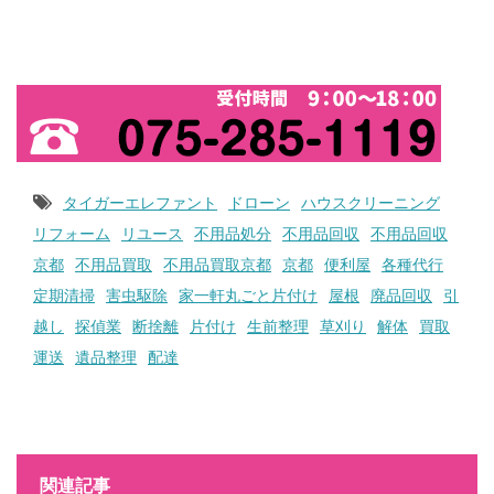
お問い合わせ
タイガーエレファント
ドローン
ハウスクリーニング
リフォーム
リユース
不用品処分
不用品回収
不用品回収
京都
不用品買取
不用品買取京都
京都
便利屋
各種代行
定期清掃
害虫駆除
家一軒丸ごと片付け
屋根
廃品回収
引
越し
探偵業
断捨離
片付け
生前整理
草刈り
解体
買取
運送
遺品整理
配達
関連記事