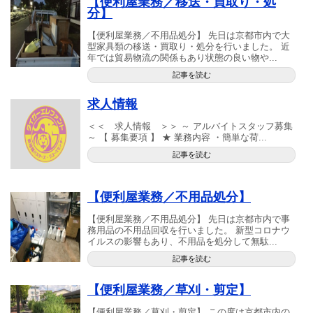
【便利屋業務／移送・買取り・処
分】
【便利屋業務／不用品処分】 先日は京都市内で大
型家具類の移送・買取り・処分を行いました。 近
年では貿易物流の関係もあり状態の良い物や...
記事を読む
求人情報
＜＜ 求人情報 ＞＞ ～ アルバイトスタッフ募集
～ 【 募集要項 】 ★ 業務内容 ・簡単な荷...
記事を読む
【便利屋業務／不用品処分】
【便利屋業務／不用品処分】 先日は京都市内で事
務用品の不用品回収を行いました。 新型コロナウ
イルスの影響もあり、不用品を処分して無駄...
記事を読む
【便利屋業務／草刈・剪定】
【便利屋業務／草刈・剪定】 この度は京都市内の